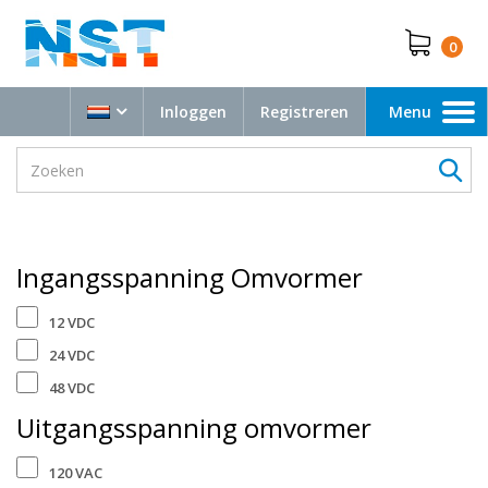
0
Inloggen
Registreren
Menu
Toggle
navigation
Ingangsspanning Omvormer
12 VDC
24 VDC
48 VDC
Uitgangsspanning omvormer
120 VAC