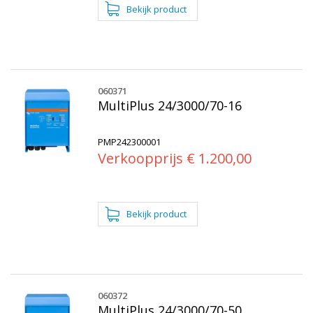
060371
MultiPlus 24/3000/70-16
PMP242300001
Verkoopprijs € 1.200,00
060372
MultiPlus 24/3000/70-50