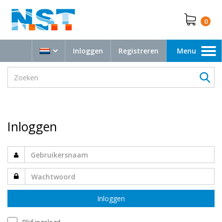
0
Inloggen
Registreren
Menu
Toggle
navigation
Inloggen