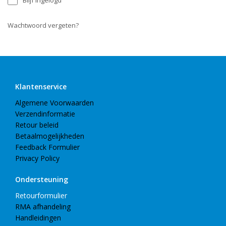
Blijf ingelogd
Wachtwoord vergeten?
Klantenservice
Algemene Voorwaarden
Verzendinformatie
Retour beleid
Betaalmogelijkheden
Feedback Formulier
Privacy Policy
Ondersteuning
Retourformulier
RMA afhandeling
Handleidingen